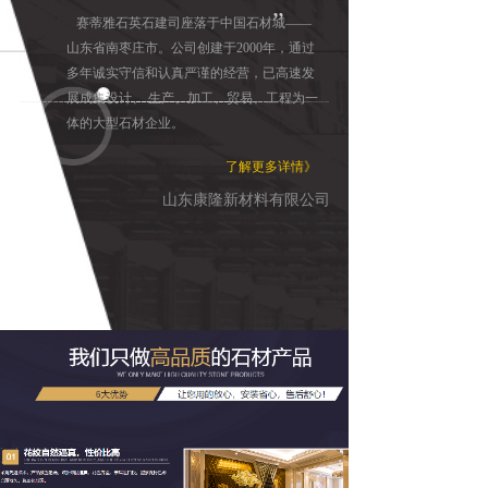
”
赛蒂
雅石英石建司座落于中国石材城——
山东省南枣庄市。公司创建于2000年，通过
多年诚实守信和认真严谨的经营，已高速发
展成集设计、 生产、加工、贸易、工程为一
体的大型石材企业。
*
了解更多详情》
山东康隆新材料有限公司